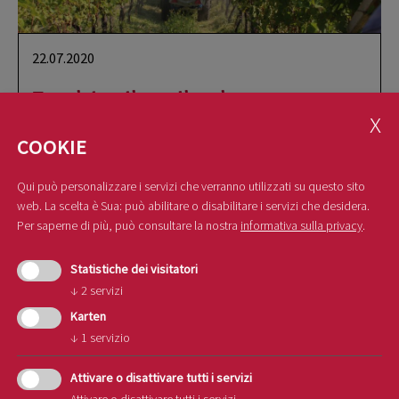
22.07.2020
Tecniche di applicazione: un nuovo
manuale per gli agricoltori
COOKIE
Il Centro di Consulenza per la fruttiviticoltura
Qui può personalizzare i servizi che verranno utilizzati su questo sito
dell’Alto Adige pubblica una nuova brochure
web. La scelta è Sua: può abilitare o disabilitare i servizi che desidera.
Per saperne di più, può consultare la nostra
informativa sulla privacy
.
scoprire di più
Statistiche dei visitatori
↓
2
servizi
Karten
↓
1
servizio
Attivare o disattivare tutti i servizi