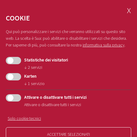
M
COOKIE
Marchio di qualità Alto Adige
Qui può personalizzare i servizi che verranno utilizzati su questo sito
web. La scelta è Sua: può abilitare o disabilitare i servizi che desidera.
Mele contrattualizzate
Per saperne di più, può consultare la nostra
informativa sulla privacy
.
Museo della Frutticoltura
Statistiche dei visitatori
↓
2
servizi
Karten
N
↓
1
servizio
NOI
Attivare o disattivare tutti i servizi
Attivare o disattivare tutti i servizi
Nova Mela
Solo cookie tecnici
O
ACCETTARE SELEZIONATI