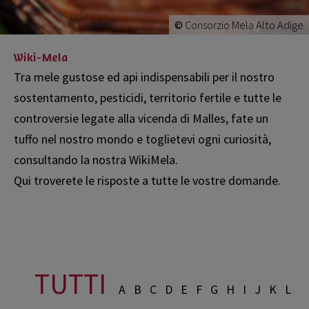
©
Consorzio Mela Alto Adige
Wiki-Mela
Tra mele gustose ed api indispensabili per il nostro
sostentamento, pesticidi, territorio fertile e tutte le
controversie legate alla vicenda di Malles, fate un
tuffo nel nostro mondo e toglietevi ogni curiosità,
consultando la nostra WikiMela.
Qui troverete le risposte a tutte le vostre domande.
TUTTI
A
B
C
D
E
F
G
H
I
J
K
L