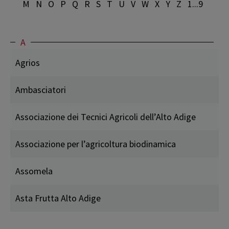
M
N
O
P
Q
R
S
T
U
V
W
X
Y
Z
1...9
A
Agrios
Ambasciatori
Associazione dei Tecnici Agricoli dell’Alto Adige
Associazione per l’agricoltura biodinamica
Assomela
Asta Frutta Alto Adige