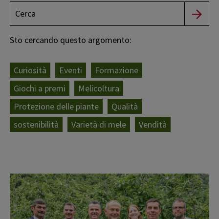
Sto cercando questo argomento:
Curiosità
Eventi
Formazione
Giochi a premi
Melicoltura
Protezione delle piante
Qualità
sostenibilità
Varietà di mele
Vendità