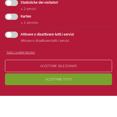
Statistiche dei visitatori
↓
2
servizi
Karten
↓
1
servizio
Attivare o disattivare tutti i servizi
Attivare o disattivare tutti i servizi
Solo cookie tecnici
04.12.2025
Visite guidate tra i meleti 2025
ACCETTARE SELEZIONATI
raggiungono un nuovo record
ACCETTARE TUTTI
Con 14.940 partecipanti e 1.032 visite guidate, le
visite tra meleti in Alto Adige hanno raggiunto n
...
scoprire di più