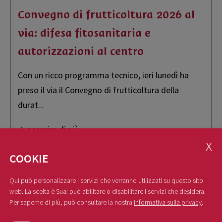
Convegno di frutticoltura 2026 al
via: difesa fitosanitaria e
autorizzazioni al centro
Con un ricco programma tecnico, ieri lunedì ha
preso il via il Convegno di frutticoltura della
durat
...
scoprire di più
COOKIE
Qui può personalizzare i servizi che verranno utilizzati su questo sito
web. La scelta è Sua: può abilitare o disabilitare i servizi che desidera.
Per saperne di più, può consultare la nostra
informativa sulla privacy
.