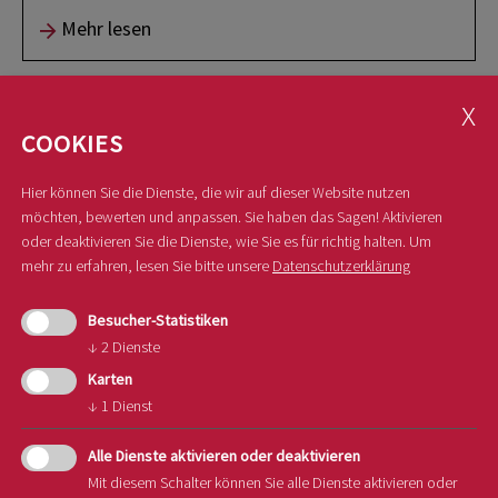
Mehr lesen
COOKIES
Hier können Sie die Dienste, die wir auf dieser Website nutzen
möchten, bewerten und anpassen. Sie haben das Sagen! Aktivieren
oder deaktivieren Sie die Dienste, wie Sie es für richtig halten.
Um
mehr zu erfahren, lesen Sie bitte unsere
Datenschutzerklärung
07.11.2024
Besucher-Statistiken
↓
2
Dienste
Let’s apple: Das beliebte
Karten
Gewinnspiel startet wieder!
↓
1
Dienst
Das allseits beliebte Gewinnspiel „Let’s apple“
Alle Dienste aktivieren oder deaktivieren
startet pünktlich zum „Tag des Apfels“ am
Mit diesem Schalter können Sie alle Dienste aktivieren oder