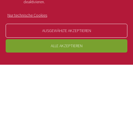
deaktivieren.
Freitag, d
...
Nur technische Cookies
Mehr lesen
AUSGEWÄHLTE AKZEPTIEREN
ALLE AKZEPTIEREN
15.10.2024
Südtiroler Apfelkonsortium und
Bäuerlicher Notstandsfonds
unterstützen erneut Banco