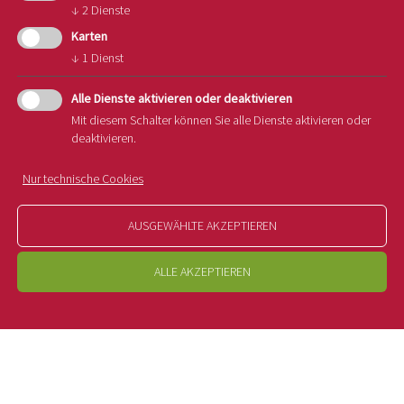
↓
2
Dienste
Karten
↓
1
Dienst
Alle Dienste aktivieren oder deaktivieren
Mit diesem Schalter können Sie alle Dienste aktivieren oder
deaktivieren.
Nur technische Cookies
AUSGEWÄHLTE AKZEPTIEREN
ALLE AKZEPTIEREN
16.10.2025
Gemeinsame Spendenaktion zum
Welternährungstag: