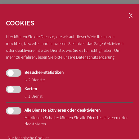
weitere strategische Themen, darunter die
Nachhaltigkeitsstrategie sustainapple, die Umsetzung
COOKIES
von EU-geförderten Projekten sowie Maßnahmen der
Kommunikation. Dazu zählen unter anderem
Hier können Sie die Dienste, die wir auf dieser Website nutzen
möchten, bewerten und anpassen. Sie haben das Sagen! Aktivieren
Messeauftritte im Ausland und Informationsarbeit in
oder deaktivieren Sie die Dienste, wie Sie es für richtig halten.
Um
Südtirol. Ein Beispiel dafür ist das Kinderformat „Pauli
mehr zu erfahren, lesen Sie bitte unsere
Datenschutzerklärung
& Marie“, das junge Zielgruppen für den Apfelanbau
sensibilisiert.
Besucher-Statistiken
↓
2
Dienste
Karten
Harald Weis betont die Bedeutung des Konsortiums:
↓
1
Dienst
„Das Südtiroler Apfelkonsortium ist ein zentraler
Baustein für die Sicherung und Weiterentwicklung
Alle Dienste aktivieren oder deaktivieren
Mit diesem Schalter können Sie alle Dienste aktivieren oder
unserer geschützten geografischen Angabe.“
deaktivieren.
Terlan, den 22. Jänner 2026
Nur technische Cookies