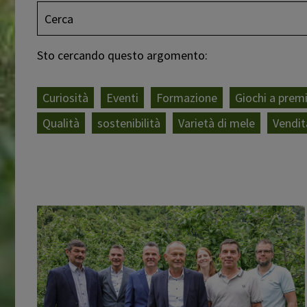
Sto cercando questo argomento:
Curiosità
Eventi
Formazione
Giochi a prem
Qualità
sostenibilità
Varietà di mele
Vendit