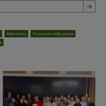
i
Melicoltura
Protezione delle piante
à