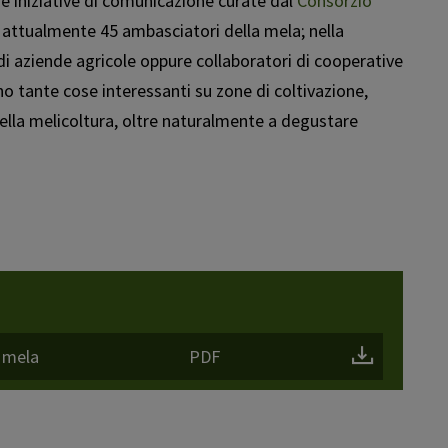
e iniziative di comunicazione curate dal
Consorzio
o attualmente 45 ambasciatori della mela; nella
i di aziende agricole oppure collaboratori di cooperative
ono tante cose interessanti su zone di coltivazione,
 della melicoltura, oltre naturalmente a degustare
a mela
PDF