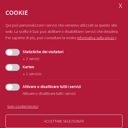
COOKIE
Qui può personalizzare i servizi che verranno utilizzati su questo sito
web. La scelta è Sua: può abilitare o disabilitare i servizi che desidera.
Per saperne di più, può consultare la nostra
informativa sulla privacy
.
Statistiche dei visitatori
↓
2
servizi
Karten
↓
1
servizio
Attivare o disattivare tutti i servizi
Attivare o disattivare tutti i servizi
Solo cookie tecnici
20.01.2026
ACCETTARE SELEZIONATI
Convegno di frutticoltura 2026 al