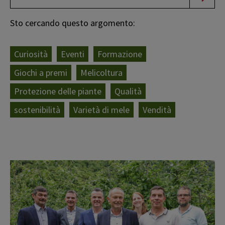
Sto cercando questo argomento:
Curiosità
Eventi
Formazione
Giochi a premi
Melicoltura
Protezione delle piante
Qualità
sostenibilità
Varietà di mele
Vendità